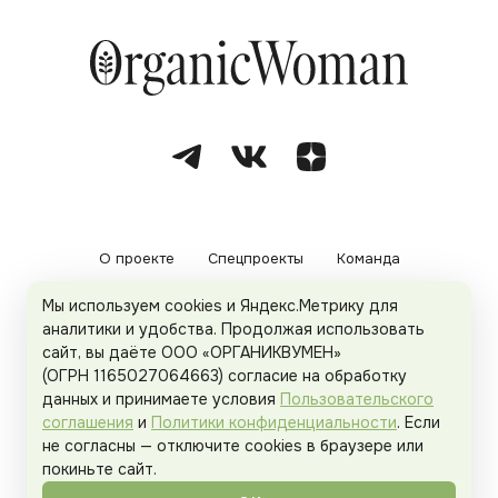
О проекте
Спецпроекты
Команда
Мы используем cookies и Яндекс.Метрику для
Рекламодателям
Политика конфиденциальности
аналитики и удобства. Продолжая использовать
сайт, вы даёте ООО «ОРГАНИКВУМЕН»
Пользовательское соглашение
(ОГРН 1165027064663) согласие на обработку
данных и принимаете условия
Пользовательского
соглашения
и
Политики конфиденциальности
. Если
не согласны — отключите cookies в браузере или
© 2026
Organicwoman.ru
. Все права защищены.
покиньте сайт.