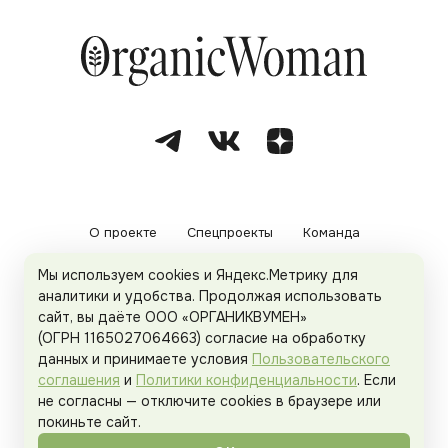
О проекте
Спецпроекты
Команда
Мы используем cookies и Яндекс.Метрику для
Рекламодателям
Политика конфиденциальности
аналитики и удобства. Продолжая использовать
сайт, вы даёте ООО «ОРГАНИКВУМЕН»
Пользовательское соглашение
(ОГРН 1165027064663) согласие на обработку
данных и принимаете условия
Пользовательского
соглашения
и
Политики конфиденциальности
. Если
не согласны — отключите cookies в браузере или
© 2026
Organicwoman.ru
. Все права защищены.
покиньте сайт.