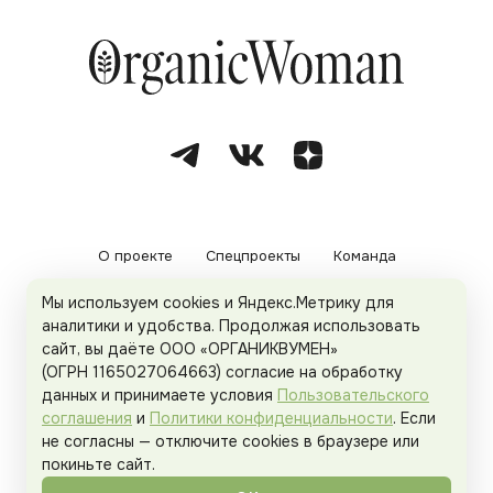
О проекте
Спецпроекты
Команда
Мы используем cookies и Яндекс.Метрику для
Рекламодателям
Политика конфиденциальности
аналитики и удобства. Продолжая использовать
сайт, вы даёте ООО «ОРГАНИКВУМЕН»
Пользовательское соглашение
(ОГРН 1165027064663) согласие на обработку
данных и принимаете условия
Пользовательского
соглашения
и
Политики конфиденциальности
. Если
не согласны — отключите cookies в браузере или
© 2026
Organicwoman.ru
. Все права защищены.
покиньте сайт.