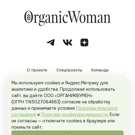
О проекте
Спецпроекты
Команда
Мы используем cookies и Яндекс.Метрику для
Рекламодателям
Политика конфиденциальности
аналитики и удобства. Продолжая использовать
сайт, вы даёте ООО «ОРГАНИКВУМЕН»
Пользовательское соглашение
(ОГРН 1165027064663) согласие на обработку
данных и принимаете условия
Пользовательского
соглашения
и
Политики конфиденциальности
. Если
не согласны — отключите cookies в браузере или
© 2026
Organicwoman.ru
. Все права защищены.
покиньте сайт.