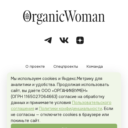
О проекте
Спецпроекты
Команда
Мы используем cookies и Яндекс.Метрику для
Рекламодателям
Политика конфиденциальности
аналитики и удобства. Продолжая использовать
сайт, вы даёте ООО «ОРГАНИКВУМЕН»
Пользовательское соглашение
(ОГРН 1165027064663) согласие на обработку
данных и принимаете условия
Пользовательского
соглашения
и
Политики конфиденциальности
. Если
не согласны — отключите cookies в браузере или
© 2026
Organicwoman.ru
. Все права защищены.
покиньте сайт.