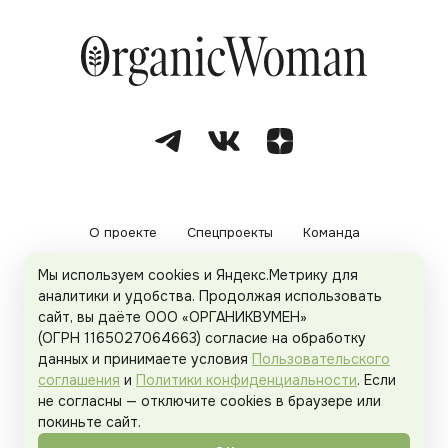
О проекте
Спецпроекты
Команда
Мы используем cookies и Яндекс.Метрику для
Рекламодателям
Политика конфиденциальности
аналитики и удобства. Продолжая использовать
сайт, вы даёте ООО «ОРГАНИКВУМЕН»
Пользовательское соглашение
(ОГРН 1165027064663) согласие на обработку
данных и принимаете условия
Пользовательского
соглашения
и
Политики конфиденциальности
. Если
не согласны — отключите cookies в браузере или
© 2026
Organicwoman.ru
. Все права защищены.
покиньте сайт.