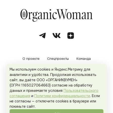
О проекте
Спецпроекты
Команда
Мы используем cookies и Яндекс.Метрику для
Рекламодателям
Политика конфиденциальности
аналитики и удобства. Продолжая использовать
сайт, вы даёте ООО «ОРГАНИКВУМЕН»
Пользовательское соглашение
(ОГРН 1165027064663) согласие на обработку
данных и принимаете условия
Пользовательского
соглашения
и
Политики конфиденциальности
. Если
не согласны — отключите cookies в браузере или
© 2026
Organicwoman.ru
. Все права защищены.
покиньте сайт.