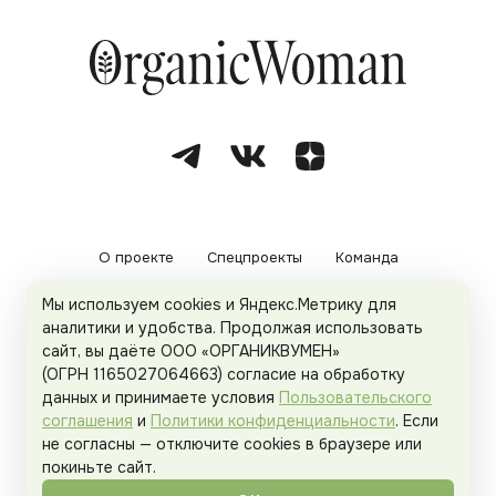
О проекте
Спецпроекты
Команда
Мы используем cookies и Яндекс.Метрику для
Рекламодателям
Политика конфиденциальности
аналитики и удобства. Продолжая использовать
сайт, вы даёте ООО «ОРГАНИКВУМЕН»
Пользовательское соглашение
(ОГРН 1165027064663) согласие на обработку
данных и принимаете условия
Пользовательского
соглашения
и
Политики конфиденциальности
. Если
не согласны — отключите cookies в браузере или
© 2026
Organicwoman.ru
. Все права защищены.
покиньте сайт.