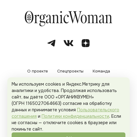
О проекте
Спецпроекты
Команда
Мы используем cookies и Яндекс.Метрику для
Рекламодателям
Политика конфиденциальности
аналитики и удобства. Продолжая использовать
сайт, вы даёте ООО «ОРГАНИКВУМЕН»
Пользовательское соглашение
(ОГРН 1165027064663) согласие на обработку
данных и принимаете условия
Пользовательского
соглашения
и
Политики конфиденциальности
. Если
не согласны — отключите cookies в браузере или
© 2026
Organicwoman.ru
. Все права защищены.
покиньте сайт.