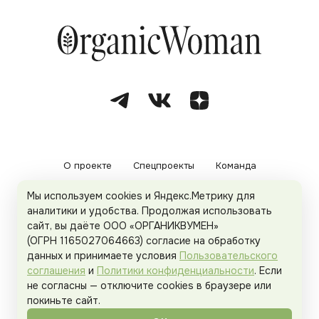
О проекте
Спецпроекты
Команда
Мы используем cookies и Яндекс.Метрику для
Рекламодателям
Политика конфиденциальности
аналитики и удобства. Продолжая использовать
сайт, вы даёте ООО «ОРГАНИКВУМЕН»
Пользовательское соглашение
(ОГРН 1165027064663) согласие на обработку
данных и принимаете условия
Пользовательского
соглашения
и
Политики конфиденциальности
. Если
не согласны — отключите cookies в браузере или
© 2026
Organicwoman.ru
. Все права защищены.
покиньте сайт.