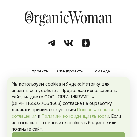
О проекте
Спецпроекты
Команда
Мы используем cookies и Яндекс.Метрику для
Рекламодателям
Политика конфиденциальности
аналитики и удобства. Продолжая использовать
сайт, вы даёте ООО «ОРГАНИКВУМЕН»
Пользовательское соглашение
(ОГРН 1165027064663) согласие на обработку
данных и принимаете условия
Пользовательского
соглашения
и
Политики конфиденциальности
. Если
не согласны — отключите cookies в браузере или
© 2026
Organicwoman.ru
. Все права защищены.
покиньте сайт.