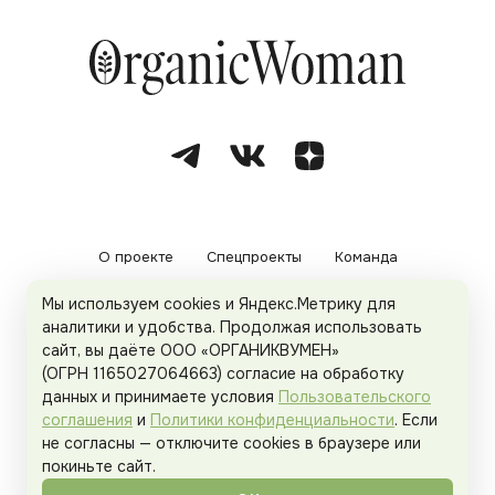
О проекте
Спецпроекты
Команда
Мы используем cookies и Яндекс.Метрику для
Рекламодателям
Политика конфиденциальности
аналитики и удобства. Продолжая использовать
сайт, вы даёте ООО «ОРГАНИКВУМЕН»
Пользовательское соглашение
(ОГРН 1165027064663) согласие на обработку
данных и принимаете условия
Пользовательского
соглашения
и
Политики конфиденциальности
. Если
не согласны — отключите cookies в браузере или
© 2026
Organicwoman.ru
. Все права защищены.
покиньте сайт.