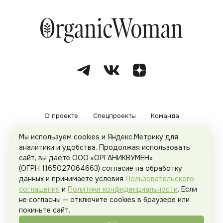
О проекте
Спецпроекты
Команда
Мы используем cookies и Яндекс.Метрику для
Рекламодателям
Политика конфиденциальности
аналитики и удобства. Продолжая использовать
сайт, вы даёте ООО «ОРГАНИКВУМЕН»
Пользовательское соглашение
(ОГРН 1165027064663) согласие на обработку
данных и принимаете условия
Пользовательского
соглашения
и
Политики конфиденциальности
. Если
не согласны — отключите cookies в браузере или
© 2026
Organicwoman.ru
. Все права защищены.
покиньте сайт.