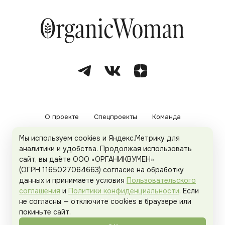
О проекте
Спецпроекты
Команда
Мы используем cookies и Яндекс.Метрику для
Рекламодателям
Политика конфиденциальности
аналитики и удобства. Продолжая использовать
сайт, вы даёте ООО «ОРГАНИКВУМЕН»
Пользовательское соглашение
(ОГРН 1165027064663) согласие на обработку
данных и принимаете условия
Пользовательского
соглашения
и
Политики конфиденциальности
. Если
не согласны — отключите cookies в браузере или
© 2026
Organicwoman.ru
. Все права защищены.
покиньте сайт.