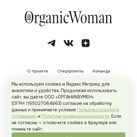
О проекте
Спецпроекты
Команда
Мы используем cookies и Яндекс.Метрику для
Рекламодателям
Политика конфиденциальности
аналитики и удобства. Продолжая использовать
сайт, вы даёте ООО «ОРГАНИКВУМЕН»
Пользовательское соглашение
(ОГРН 1165027064663) согласие на обработку
данных и принимаете условия
Пользовательского
соглашения
и
Политики конфиденциальности
. Если
не согласны — отключите cookies в браузере или
© 2026
Organicwoman.ru
. Все права защищены.
покиньте сайт.