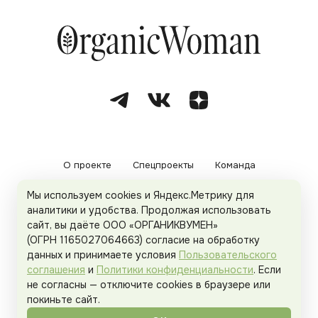
О проекте
Спецпроекты
Команда
Мы используем cookies и Яндекс.Метрику для
Рекламодателям
Политика конфиденциальности
аналитики и удобства. Продолжая использовать
сайт, вы даёте ООО «ОРГАНИКВУМЕН»
Пользовательское соглашение
(ОГРН 1165027064663) согласие на обработку
данных и принимаете условия
Пользовательского
соглашения
и
Политики конфиденциальности
. Если
не согласны — отключите cookies в браузере или
© 2026
Organicwoman.ru
. Все права защищены.
покиньте сайт.