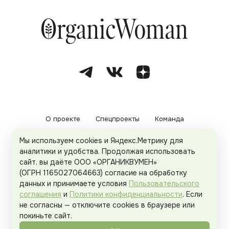
О проекте
Спецпроекты
Команда
Мы используем cookies и Яндекс.Метрику для
Рекламодателям
Политика конфиденциальности
аналитики и удобства. Продолжая использовать
сайт, вы даёте ООО «ОРГАНИКВУМЕН»
Пользовательское соглашение
(ОГРН 1165027064663) согласие на обработку
данных и принимаете условия
Пользовательского
соглашения
и
Политики конфиденциальности
. Если
не согласны — отключите cookies в браузере или
© 2026
Organicwoman.ru
. Все права защищены.
покиньте сайт.