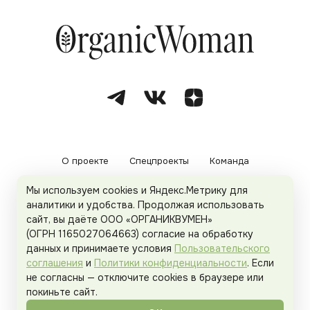
О проекте
Спецпроекты
Команда
Мы используем cookies и Яндекс.Метрику для
Рекламодателям
Политика конфиденциальности
аналитики и удобства. Продолжая использовать
сайт, вы даёте ООО «ОРГАНИКВУМЕН»
Пользовательское соглашение
(ОГРН 1165027064663) согласие на обработку
данных и принимаете условия
Пользовательского
соглашения
и
Политики конфиденциальности
. Если
не согласны — отключите cookies в браузере или
© 2026
Organicwoman.ru
. Все права защищены.
покиньте сайт.