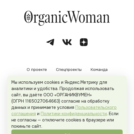
О проекте
Спецпроекты
Команда
Мы используем cookies и Яндекс.Метрику для
Рекламодателям
Политика конфиденциальности
аналитики и удобства. Продолжая использовать
сайт, вы даёте ООО «ОРГАНИКВУМЕН»
Пользовательское соглашение
(ОГРН 1165027064663) согласие на обработку
данных и принимаете условия
Пользовательского
соглашения
и
Политики конфиденциальности
. Если
не согласны — отключите cookies в браузере или
© 2026
Organicwoman.ru
. Все права защищены.
покиньте сайт.