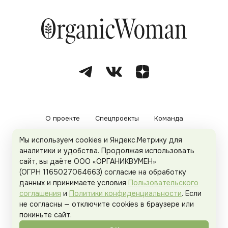
О проекте
Спецпроекты
Команда
Мы используем cookies и Яндекс.Метрику для
Рекламодателям
Политика конфиденциальности
аналитики и удобства. Продолжая использовать
сайт, вы даёте ООО «ОРГАНИКВУМЕН»
Пользовательское соглашение
(ОГРН 1165027064663) согласие на обработку
данных и принимаете условия
Пользовательского
соглашения
и
Политики конфиденциальности
. Если
не согласны — отключите cookies в браузере или
© 2026
Organicwoman.ru
. Все права защищены.
покиньте сайт.