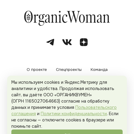
О проекте
Спецпроекты
Команда
Мы используем cookies и Яндекс.Метрику для
Рекламодателям
Политика конфиденциальности
аналитики и удобства. Продолжая использовать
сайт, вы даёте ООО «ОРГАНИКВУМЕН»
Пользовательское соглашение
(ОГРН 1165027064663) согласие на обработку
данных и принимаете условия
Пользовательского
соглашения
и
Политики конфиденциальности
. Если
не согласны — отключите cookies в браузере или
© 2026
Organicwoman.ru
. Все права защищены.
покиньте сайт.