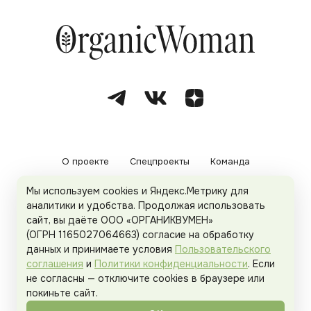
О проекте
Спецпроекты
Команда
Мы используем cookies и Яндекс.Метрику для
Рекламодателям
Политика конфиденциальности
аналитики и удобства. Продолжая использовать
сайт, вы даёте ООО «ОРГАНИКВУМЕН»
Пользовательское соглашение
(ОГРН 1165027064663) согласие на обработку
данных и принимаете условия
Пользовательского
соглашения
и
Политики конфиденциальности
. Если
не согласны — отключите cookies в браузере или
© 2026
Organicwoman.ru
. Все права защищены.
покиньте сайт.