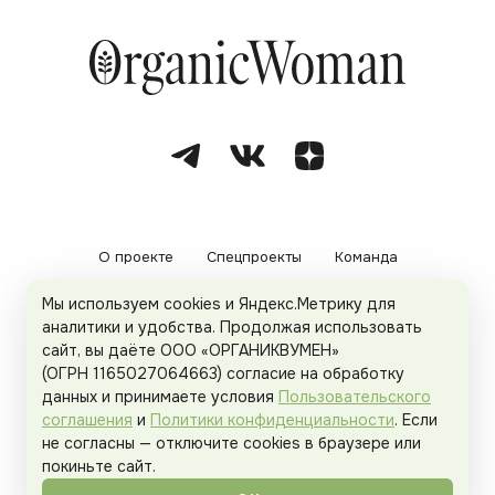
О проекте
Спецпроекты
Команда
Мы используем cookies и Яндекс.Метрику для
Рекламодателям
Политика конфиденциальности
аналитики и удобства. Продолжая использовать
сайт, вы даёте ООО «ОРГАНИКВУМЕН»
Пользовательское соглашение
(ОГРН 1165027064663) согласие на обработку
данных и принимаете условия
Пользовательского
соглашения
и
Политики конфиденциальности
. Если
не согласны — отключите cookies в браузере или
© 2026
Organicwoman.ru
. Все права защищены.
покиньте сайт.