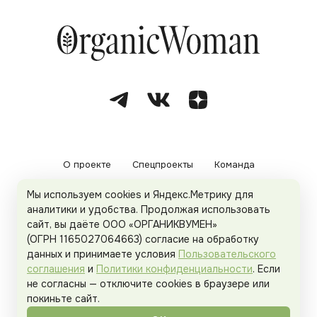
О проекте
Спецпроекты
Команда
Мы используем cookies и Яндекс.Метрику для
Рекламодателям
Политика конфиденциальности
аналитики и удобства. Продолжая использовать
сайт, вы даёте ООО «ОРГАНИКВУМЕН»
Пользовательское соглашение
(ОГРН 1165027064663) согласие на обработку
данных и принимаете условия
Пользовательского
соглашения
и
Политики конфиденциальности
. Если
не согласны — отключите cookies в браузере или
© 2026
Organicwoman.ru
. Все права защищены.
покиньте сайт.