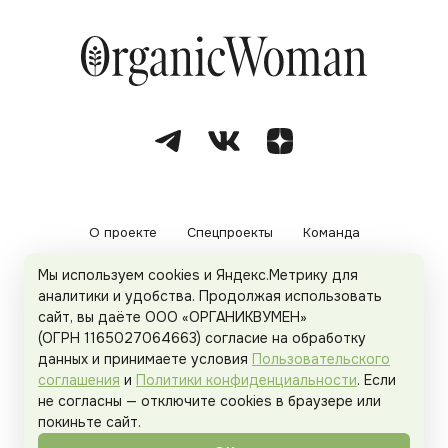
О проекте
Спецпроекты
Команда
Мы используем cookies и Яндекс.Метрику для
Рекламодателям
Политика конфиденциальности
аналитики и удобства. Продолжая использовать
сайт, вы даёте ООО «ОРГАНИКВУМЕН»
Пользовательское соглашение
(ОГРН 1165027064663) согласие на обработку
данных и принимаете условия
Пользовательского
соглашения
и
Политики конфиденциальности
. Если
не согласны — отключите cookies в браузере или
© 2026
Organicwoman.ru
. Все права защищены.
покиньте сайт.