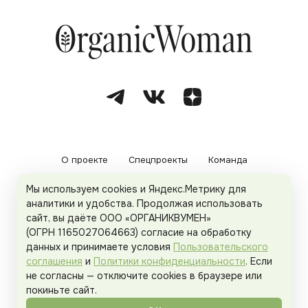
О проекте
Спецпроекты
Команда
Мы используем cookies и Яндекс.Метрику для
Рекламодателям
Политика конфиденциальности
аналитики и удобства. Продолжая использовать
сайт, вы даёте ООО «ОРГАНИКВУМЕН»
Пользовательское соглашение
(ОГРН 1165027064663) согласие на обработку
данных и принимаете условия
Пользовательского
соглашения
и
Политики конфиденциальности
. Если
не согласны — отключите cookies в браузере или
© 2026
Organicwoman.ru
. Все права защищены.
покиньте сайт.