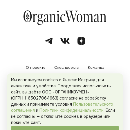
О проекте
Спецпроекты
Команда
Мы используем cookies и Яндекс.Метрику для
Рекламодателям
Политика конфиденциальности
аналитики и удобства. Продолжая использовать
сайт, вы даёте ООО «ОРГАНИКВУМЕН»
Пользовательское соглашение
(ОГРН 1165027064663) согласие на обработку
данных и принимаете условия
Пользовательского
соглашения
и
Политики конфиденциальности
. Если
не согласны — отключите cookies в браузере или
© 2026
Organicwoman.ru
. Все права защищены.
покиньте сайт.