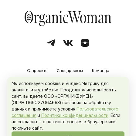
О проекте
Спецпроекты
Команда
Мы используем cookies и Яндекс.Метрику для
Рекламодателям
Политика конфиденциальности
аналитики и удобства. Продолжая использовать
сайт, вы даёте ООО «ОРГАНИКВУМЕН»
Пользовательское соглашение
(ОГРН 1165027064663) согласие на обработку
данных и принимаете условия
Пользовательского
соглашения
и
Политики конфиденциальности
. Если
не согласны — отключите cookies в браузере или
© 2026
Organicwoman.ru
. Все права защищены.
покиньте сайт.