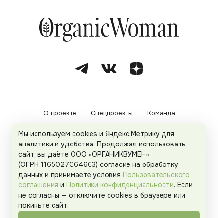
О проекте
Спецпроекты
Команда
Мы используем cookies и Яндекс.Метрику для
Рекламодателям
Политика конфиденциальности
аналитики и удобства. Продолжая использовать
сайт, вы даёте ООО «ОРГАНИКВУМЕН»
Пользовательское соглашение
(ОГРН 1165027064663) согласие на обработку
данных и принимаете условия
Пользовательского
соглашения
и
Политики конфиденциальности
. Если
не согласны — отключите cookies в браузере или
© 2026
Organicwoman.ru
. Все права защищены.
покиньте сайт.