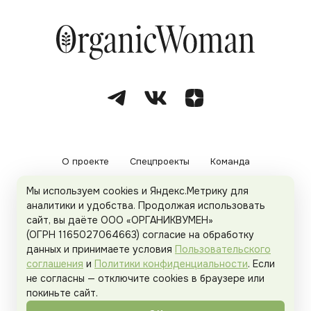
О проекте
Спецпроекты
Команда
Мы используем cookies и Яндекс.Метрику для
Рекламодателям
Политика конфиденциальности
аналитики и удобства. Продолжая использовать
сайт, вы даёте ООО «ОРГАНИКВУМЕН»
Пользовательское соглашение
(ОГРН 1165027064663) согласие на обработку
данных и принимаете условия
Пользовательского
соглашения
и
Политики конфиденциальности
. Если
не согласны — отключите cookies в браузере или
© 2026
Organicwoman.ru
. Все права защищены.
покиньте сайт.