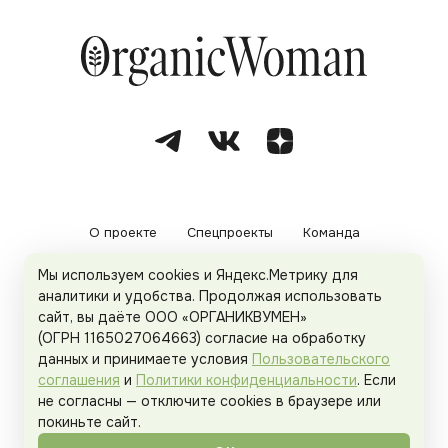
О проекте
Спецпроекты
Команда
Мы используем cookies и Яндекс.Метрику для
Рекламодателям
Политика конфиденциальности
аналитики и удобства. Продолжая использовать
сайт, вы даёте ООО «ОРГАНИКВУМЕН»
Пользовательское соглашение
(ОГРН 1165027064663) согласие на обработку
данных и принимаете условия
Пользовательского
соглашения
и
Политики конфиденциальности
. Если
не согласны — отключите cookies в браузере или
© 2026
Organicwoman.ru
. Все права защищены.
покиньте сайт.