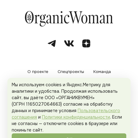
О проекте
Спецпроекты
Команда
Мы используем cookies и Яндекс.Метрику для
Рекламодателям
Политика конфиденциальности
аналитики и удобства. Продолжая использовать
сайт, вы даёте ООО «ОРГАНИКВУМЕН»
Пользовательское соглашение
(ОГРН 1165027064663) согласие на обработку
данных и принимаете условия
Пользовательского
соглашения
и
Политики конфиденциальности
. Если
не согласны — отключите cookies в браузере или
© 2026
Organicwoman.ru
. Все права защищены.
покиньте сайт.