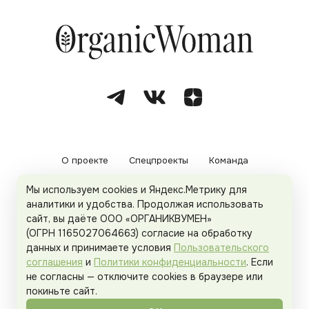
О проекте
Спецпроекты
Команда
Мы используем cookies и Яндекс.Метрику для
Рекламодателям
Политика конфиденциальности
аналитики и удобства. Продолжая использовать
сайт, вы даёте ООО «ОРГАНИКВУМЕН»
Пользовательское соглашение
(ОГРН 1165027064663) согласие на обработку
данных и принимаете условия
Пользовательского
соглашения
и
Политики конфиденциальности
. Если
не согласны — отключите cookies в браузере или
© 2026
Organicwoman.ru
. Все права защищены.
покиньте сайт.