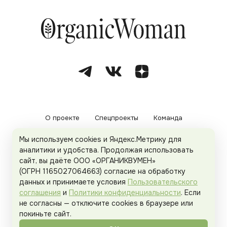
О проекте
Спецпроекты
Команда
Мы используем cookies и Яндекс.Метрику для
Рекламодателям
Политика конфиденциальности
аналитики и удобства. Продолжая использовать
сайт, вы даёте ООО «ОРГАНИКВУМЕН»
Пользовательское соглашение
(ОГРН 1165027064663) согласие на обработку
данных и принимаете условия
Пользовательского
соглашения
и
Политики конфиденциальности
. Если
не согласны — отключите cookies в браузере или
© 2026
Organicwoman.ru
. Все права защищены.
покиньте сайт.