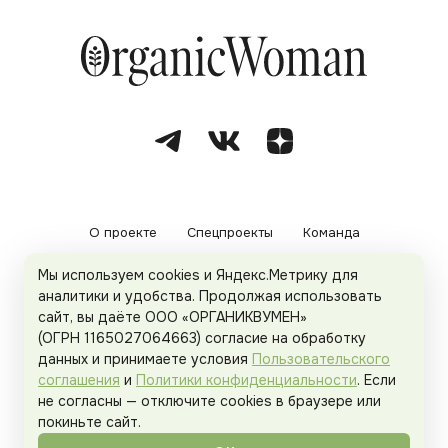
О проекте
Спецпроекты
Команда
Мы используем cookies и Яндекс.Метрику для
Рекламодателям
Политика конфиденциальности
аналитики и удобства. Продолжая использовать
сайт, вы даёте ООО «ОРГАНИКВУМЕН»
Пользовательское соглашение
(ОГРН 1165027064663) согласие на обработку
данных и принимаете условия
Пользовательского
соглашения
и
Политики конфиденциальности
. Если
не согласны — отключите cookies в браузере или
© 2026
Organicwoman.ru
. Все права защищены.
покиньте сайт.