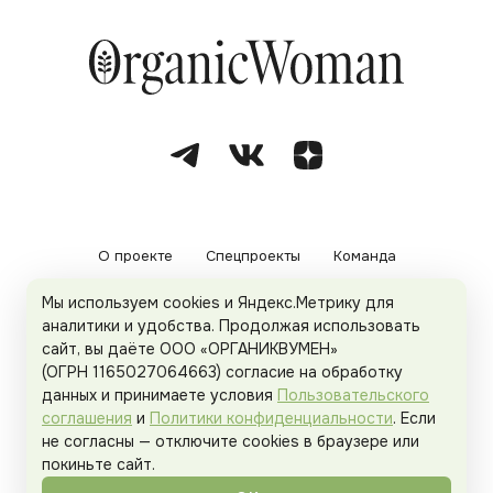
О проекте
Спецпроекты
Команда
Мы используем cookies и Яндекс.Метрику для
Рекламодателям
Политика конфиденциальности
аналитики и удобства. Продолжая использовать
сайт, вы даёте ООО «ОРГАНИКВУМЕН»
Пользовательское соглашение
(ОГРН 1165027064663) согласие на обработку
данных и принимаете условия
Пользовательского
соглашения
и
Политики конфиденциальности
. Если
не согласны — отключите cookies в браузере или
© 2026
Organicwoman.ru
. Все права защищены.
покиньте сайт.