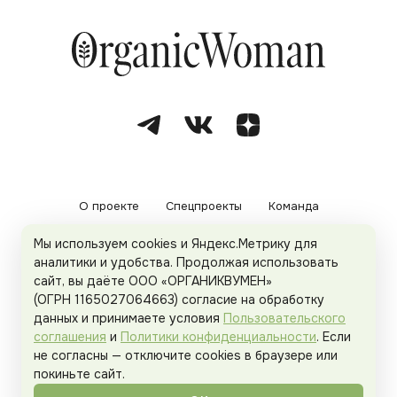
О проекте
Спецпроекты
Команда
Мы используем cookies и Яндекс.Метрику для
Рекламодателям
Политика конфиденциальности
аналитики и удобства. Продолжая использовать
сайт, вы даёте ООО «ОРГАНИКВУМЕН»
Пользовательское соглашение
(ОГРН 1165027064663) согласие на обработку
данных и принимаете условия
Пользовательского
соглашения
и
Политики конфиденциальности
. Если
не согласны — отключите cookies в браузере или
© 2026
Organicwoman.ru
. Все права защищены.
покиньте сайт.