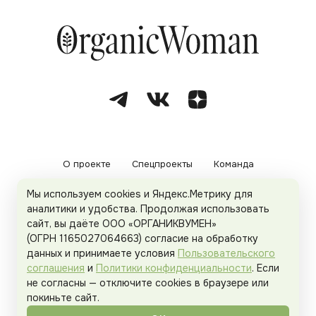
О проекте
Спецпроекты
Команда
Мы используем cookies и Яндекс.Метрику для
Рекламодателям
Политика конфиденциальности
аналитики и удобства. Продолжая использовать
сайт, вы даёте ООО «ОРГАНИКВУМЕН»
Пользовательское соглашение
(ОГРН 1165027064663) согласие на обработку
данных и принимаете условия
Пользовательского
соглашения
и
Политики конфиденциальности
. Если
не согласны — отключите cookies в браузере или
© 2026
Organicwoman.ru
. Все права защищены.
покиньте сайт.