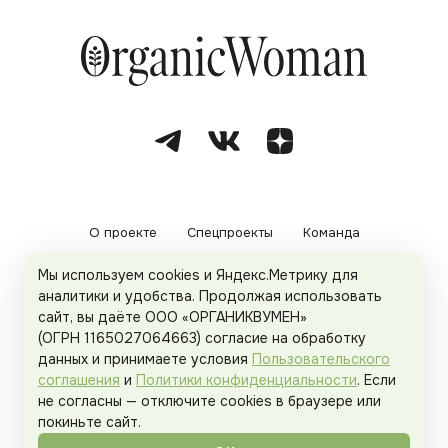
О проекте
Спецпроекты
Команда
Мы используем cookies и Яндекс.Метрику для
Рекламодателям
Политика конфиденциальности
аналитики и удобства. Продолжая использовать
сайт, вы даёте ООО «ОРГАНИКВУМЕН»
Пользовательское соглашение
(ОГРН 1165027064663) согласие на обработку
данных и принимаете условия
Пользовательского
соглашения
и
Политики конфиденциальности
. Если
не согласны — отключите cookies в браузере или
© 2026
Organicwoman.ru
. Все права защищены.
покиньте сайт.