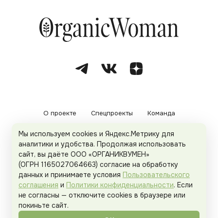
О проекте
Спецпроекты
Команда
Мы используем cookies и Яндекс.Метрику для
Рекламодателям
Политика конфиденциальности
аналитики и удобства. Продолжая использовать
сайт, вы даёте ООО «ОРГАНИКВУМЕН»
Пользовательское соглашение
(ОГРН 1165027064663) согласие на обработку
данных и принимаете условия
Пользовательского
соглашения
и
Политики конфиденциальности
. Если
не согласны — отключите cookies в браузере или
© 2026
Organicwoman.ru
. Все права защищены.
покиньте сайт.