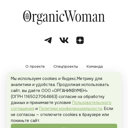
О проекте
Спецпроекты
Команда
Мы используем cookies и Яндекс.Метрику для
Рекламодателям
Политика конфиденциальности
аналитики и удобства. Продолжая использовать
сайт, вы даёте ООО «ОРГАНИКВУМЕН»
Пользовательское соглашение
(ОГРН 1165027064663) согласие на обработку
данных и принимаете условия
Пользовательского
соглашения
и
Политики конфиденциальности
. Если
не согласны — отключите cookies в браузере или
© 2026
Organicwoman.ru
. Все права защищены.
покиньте сайт.