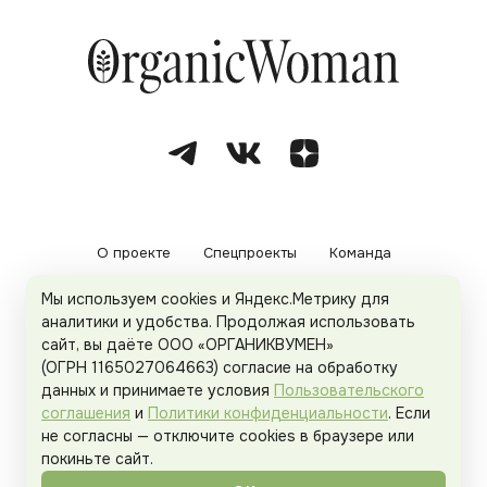
О проекте
Спецпроекты
Команда
Мы используем cookies и Яндекс.Метрику для
Рекламодателям
Политика конфиденциальности
аналитики и удобства. Продолжая использовать
сайт, вы даёте ООО «ОРГАНИКВУМЕН»
Пользовательское соглашение
(ОГРН 1165027064663) согласие на обработку
данных и принимаете условия
Пользовательского
соглашения
и
Политики конфиденциальности
. Если
не согласны — отключите cookies в браузере или
© 2026
Organicwoman.ru
. Все права защищены.
покиньте сайт.