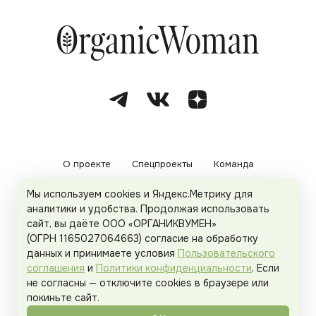
О проекте
Спецпроекты
Команда
Мы используем cookies и Яндекс.Метрику для
Рекламодателям
Политика конфиденциальности
аналитики и удобства. Продолжая использовать
сайт, вы даёте ООО «ОРГАНИКВУМЕН»
Пользовательское соглашение
(ОГРН 1165027064663) согласие на обработку
данных и принимаете условия
Пользовательского
соглашения
и
Политики конфиденциальности
. Если
не согласны — отключите cookies в браузере или
© 2026
Organicwoman.ru
. Все права защищены.
покиньте сайт.