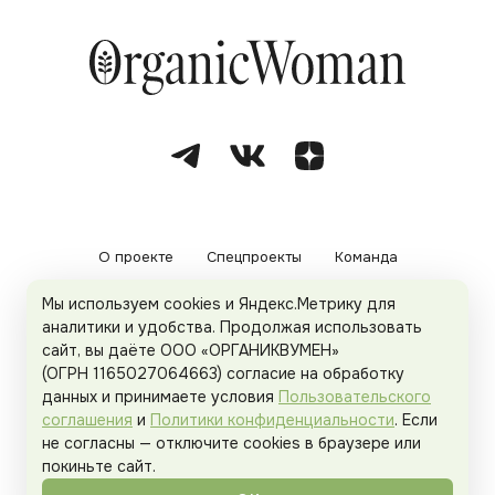
О проекте
Спецпроекты
Команда
Мы используем cookies и Яндекс.Метрику для
Рекламодателям
Политика конфиденциальности
аналитики и удобства. Продолжая использовать
сайт, вы даёте ООО «ОРГАНИКВУМЕН»
Пользовательское соглашение
(ОГРН 1165027064663) согласие на обработку
данных и принимаете условия
Пользовательского
соглашения
и
Политики конфиденциальности
. Если
не согласны — отключите cookies в браузере или
© 2026
Organicwoman.ru
. Все права защищены.
покиньте сайт.