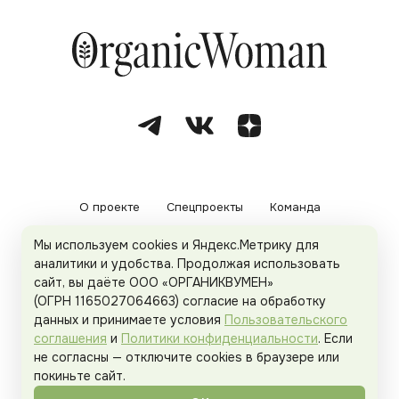
О проекте
Спецпроекты
Команда
Мы используем cookies и Яндекс.Метрику для
Рекламодателям
Политика конфиденциальности
аналитики и удобства. Продолжая использовать
сайт, вы даёте ООО «ОРГАНИКВУМЕН»
Пользовательское соглашение
(ОГРН 1165027064663) согласие на обработку
данных и принимаете условия
Пользовательского
соглашения
и
Политики конфиденциальности
. Если
не согласны — отключите cookies в браузере или
© 2026
Organicwoman.ru
. Все права защищены.
покиньте сайт.