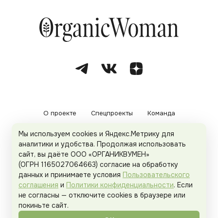
О проекте
Спецпроекты
Команда
Мы используем cookies и Яндекс.Метрику для
Рекламодателям
Политика конфиденциальности
аналитики и удобства. Продолжая использовать
сайт, вы даёте ООО «ОРГАНИКВУМЕН»
Пользовательское соглашение
(ОГРН 1165027064663) согласие на обработку
данных и принимаете условия
Пользовательского
соглашения
и
Политики конфиденциальности
. Если
не согласны — отключите cookies в браузере или
© 2026
Organicwoman.ru
. Все права защищены.
покиньте сайт.