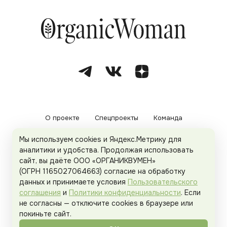
О проекте
Спецпроекты
Команда
Мы используем cookies и Яндекс.Метрику для
Рекламодателям
Политика конфиденциальности
аналитики и удобства. Продолжая использовать
сайт, вы даёте ООО «ОРГАНИКВУМЕН»
Пользовательское соглашение
(ОГРН 1165027064663) согласие на обработку
данных и принимаете условия
Пользовательского
соглашения
и
Политики конфиденциальности
. Если
не согласны — отключите cookies в браузере или
© 2026
Organicwoman.ru
. Все права защищены.
покиньте сайт.