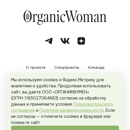
О проекте
Спецпроекты
Команда
Мы используем cookies и Яндекс.Метрику для
Рекламодателям
Политика конфиденциальности
аналитики и удобства. Продолжая использовать
сайт, вы даёте ООО «ОРГАНИКВУМЕН»
Пользовательское соглашение
(ОГРН 1165027064663) согласие на обработку
данных и принимаете условия
Пользовательского
соглашения
и
Политики конфиденциальности
. Если
не согласны — отключите cookies в браузере или
© 2026
Organicwoman.ru
. Все права защищены.
покиньте сайт.