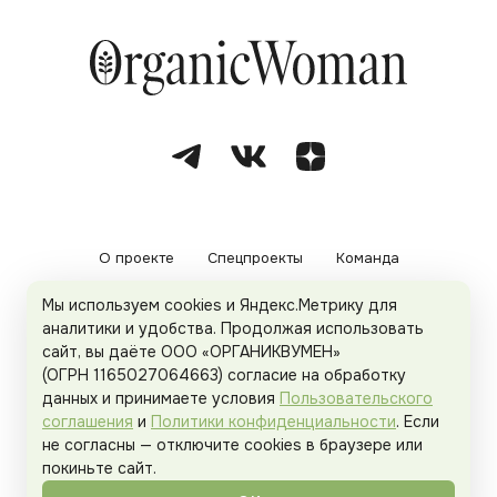
О проекте
Спецпроекты
Команда
Мы используем cookies и Яндекс.Метрику для
Рекламодателям
Политика конфиденциальности
аналитики и удобства. Продолжая использовать
сайт, вы даёте ООО «ОРГАНИКВУМЕН»
Пользовательское соглашение
(ОГРН 1165027064663) согласие на обработку
данных и принимаете условия
Пользовательского
соглашения
и
Политики конфиденциальности
. Если
не согласны — отключите cookies в браузере или
© 2026
Organicwoman.ru
. Все права защищены.
покиньте сайт.