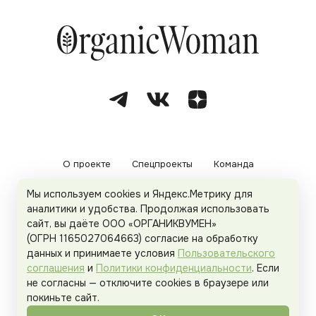
О проекте
Спецпроекты
Команда
Мы используем cookies и Яндекс.Метрику для
Рекламодателям
Политика конфиденциальности
аналитики и удобства. Продолжая использовать
сайт, вы даёте ООО «ОРГАНИКВУМЕН»
Пользовательское соглашение
(ОГРН 1165027064663) согласие на обработку
данных и принимаете условия
Пользовательского
соглашения
и
Политики конфиденциальности
. Если
не согласны — отключите cookies в браузере или
© 2026
Organicwoman.ru
. Все права защищены.
покиньте сайт.